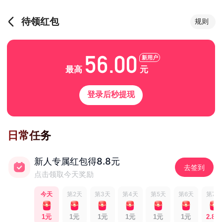
待领红包
规则
5
6
.
0
0
新用户
最高
元
登录后秒提现
日常任务
新人专属红包得8.8元
去签到
点击领取今天奖励
今天
第2天
第3天
第4天
第5天
第6天
第7天
1元
1元
1元
1元
1元
1元
2.8元