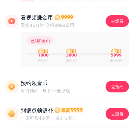
看视频赚金币
9999
去观看
看完45分钟 必得9999金币
已领0金币
1000
3000
5999
2分钟
15分钟
45分钟
预约领金币
去预约
今日预约，明日一键提现
到饭点领饭补
最高9999
去查看
一天可领4次奖，点击立得！